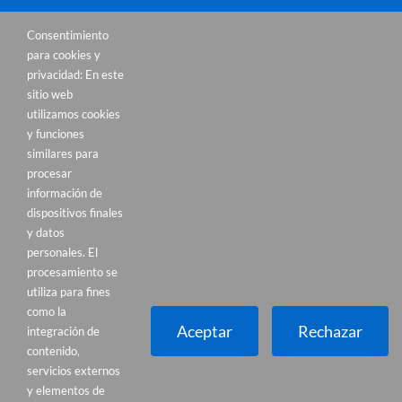
Servicios
Instalaciones
Contacta
Consentimiento
para cookies y
privacidad: En este
sitio web
utilizamos cookies
y funciones
similares para
procesar
información de
dispositivos finales
y datos
personales. El
procesamiento se
utiliza para fines
como la
Aceptar
Rechazar
integración de
Por razones de privacidad Google Maps
contenido,
servicios externos
necesita tu permiso para cargarse. Para
y elementos de
más detalles, por favor consulta nuestra